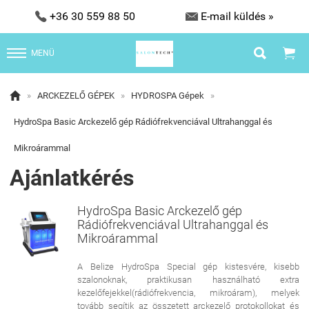


+36 30 559 88 50
E-mail küldés »


MENÜ

»
ARCKEZELŐ GÉPEK
»
HYDROSPA Gépek
»
HydroSpa Basic Arckezelő gép Rádiófrekvenciával Ultrahanggal és
Mikroárammal
Ajánlatkérés
HydroSpa Basic Arckezelő gép
Rádiófrekvenciával Ultrahanggal és
Mikroárammal
A Belize HydroSpa Special gép kistesvére, kisebb
szalonoknak, praktikusan használható extra
kezelőfejekkel(rádiófrekvencia, mikroáram), melyek
tovább segítik az összetett arckezelő protokollokat és