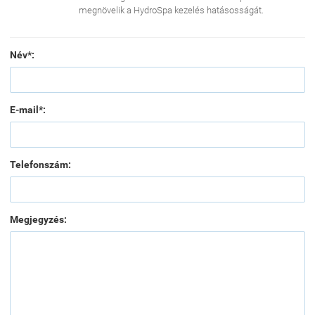
megnövelik a HydroSpa kezelés hatásosságát.
Név*:
E-mail*:
Telefonszám:
Megjegyzés: