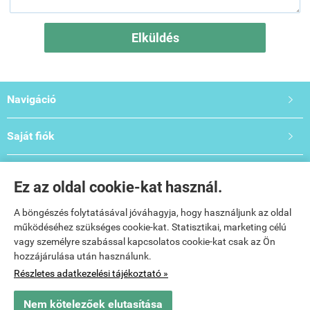
Elküldés
Navigáció

Saját fiók

Bemutató- és Oktatóterem

Ez az oldal cookie-kat használ.
Elérhetőségek:

A böngészés folytatásával jóváhagyja, hogy használjunk az oldal
működéséhez szükséges cookie-kat. Statisztikai, marketing célú
vagy személyre szabással kapcsolatos cookie-kat csak az Ön
hozzájárulása után használunk.
Részletes adatkezelési tájékoztató »
Nem kötelezőek elutasítása