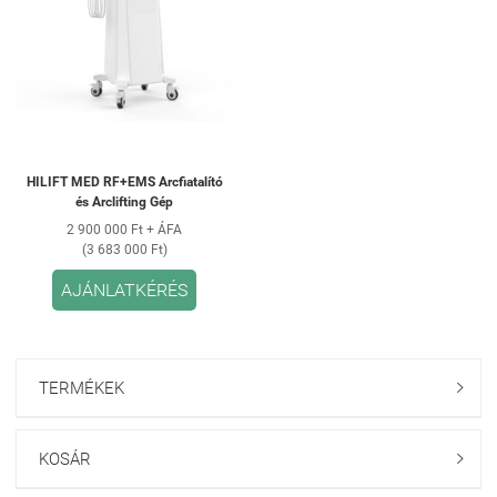
HILIFT MED RF+EMS Arcfiatalító
és Arclifting Gép
2 900 000 Ft + ÁFA
(3 683 000 Ft)
AJÁNLATKÉRÉS
TERMÉKEK

KOSÁR
