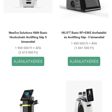
NewEra Solutions Hilift Basic
HILIFT Basic RF+EMS Arcfiatalító
Hordozható Arclifting Gép 5
és Arclifting Gép- 3 kimenettel
kimenettel
1 450 000 Ft + ÁFA
1 900 000 Ft + ÁFA
(1 841 500 Ft)
(2 413 000 Ft)
AJÁNLATKÉRÉS
AJÁNLATKÉRÉS