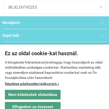
BEJELENTKEZÉS

Navigáció

Saját fiók

Bemutató- és Oktatóterem

Ez az oldal cookie-kat használ.
Elérhetőségek:

A böngészés folytatásával jóváhagyja, hogy használjunk az oldal
működéséhez szükséges cookie-kat. Statisztikai, marketing célú
vagy személyre szabással kapcsolatos cookie-kat csak az Ön
hozzájárulása után használunk.
Részletes adatkezelési tájékoztató »
Nem kötelezőek elutasítása
www.salontechgepek.hu -
Vitee Beauty Kft.
-
ÁSZF
-
Adatkezelési tájékoztató
Elfogadom az összeset
Webáruház készítés
a StartÜzlettel.