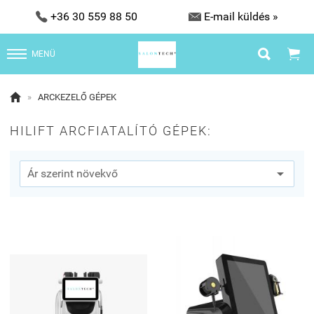


+36 30 559 88 50
E-mail küldés »


MENÜ

»
ARCKEZELŐ GÉPEK
HILIFT ARCFIATALÍTÓ GÉPEK: