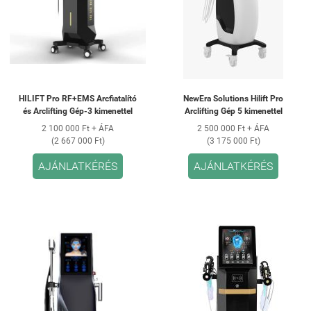
HILIFT Pro RF+EMS Arcfiatalító
NewEra Solutions Hilift Pro
és Arclifting Gép-3 kimenettel
Arclifting Gép 5 kimenettel
2 100 000 Ft + ÁFA
2 500 000 Ft + ÁFA
(2 667 000 Ft)
(3 175 000 Ft)
AJÁNLATKÉRÉS
AJÁNLATKÉRÉS