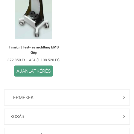
TimeLift Test- és arclifting EMS
Gép
872 850 Ft + ÁFA (1 108 520 Ft)
AJÁNLATKÉRÉS
TERMÉKEK

KOSÁR
