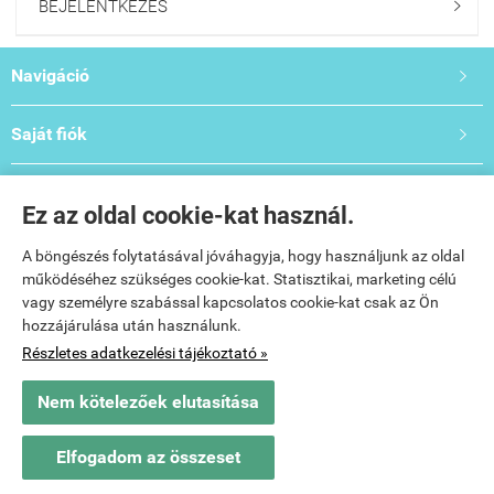
BEJELENTKEZÉS

Navigáció

Saját fiók

Bemutató- és Oktatóterem

Ez az oldal cookie-kat használ.
Elérhetőségek:

A böngészés folytatásával jóváhagyja, hogy használjunk az oldal
működéséhez szükséges cookie-kat. Statisztikai, marketing célú
vagy személyre szabással kapcsolatos cookie-kat csak az Ön
hozzájárulása után használunk.
Részletes adatkezelési tájékoztató »
Nem kötelezőek elutasítása
www.salontechgepek.hu -
Vitee Beauty Kft.
-
ÁSZF
-
Adatkezelési tájékoztató
Elfogadom az összeset
Webáruház készítés
a StartÜzlettel.