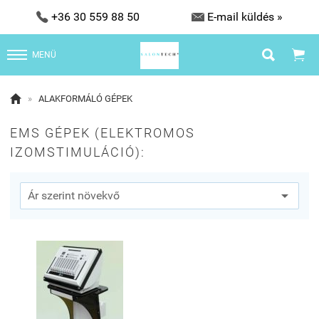


+36 30 559 88 50
E-mail küldés »


MENÜ

»
ALAKFORMÁLÓ GÉPEK
EMS GÉPEK (ELEKTROMOS
IZOMSTIMULÁCIÓ):