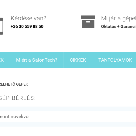

Kérdése van?
Mi jár a gép

+36 30 559 88 50
Oktatás + Garanc
EK
Miért a SalonTech?
CIKKEK
TANFOLYAMOK
RELHETŐ GÉPEK
GÉP BÉRLÉS: