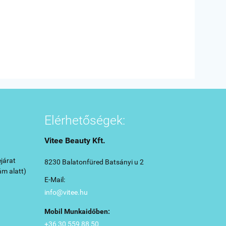
Elérhetőségek:
Vitee Beauty Kft.
járat
8230 Balatonfüred Batsányi u 2
ám alatt)
E-Mail:
info@vitee.hu
Mobil Munkaidőben:
+36 30 559 88 50