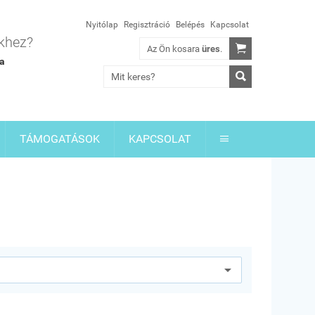
Nyitólap
Regisztráció
Belépés
Kapcsolat
ekhez?

Az Ön kosara
üres
.
ia

TÁMOGATÁSOK
KAPCSOLAT
