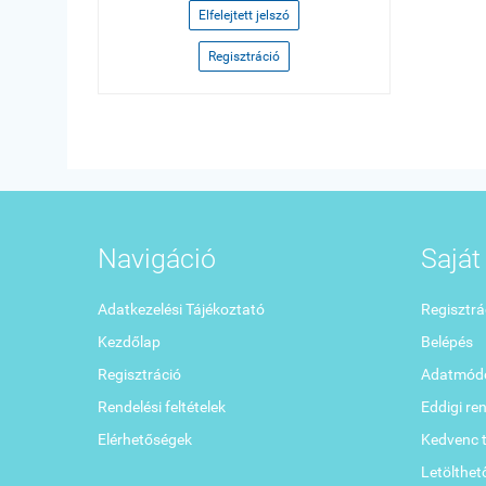
Elfelejtett jelszó
Regisztráció
Navigáció
Saját 
Adatkezelési Tájékoztató
Regisztrá
Kezdőlap
Belépés
Regisztráció
Adatmódo
Rendelési feltételek
Eddigi re
Elérhetőségek
Kedvenc 
Letölthet