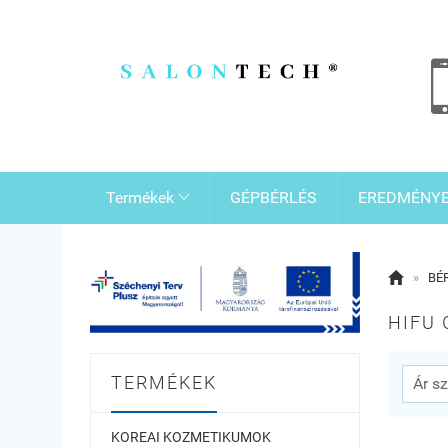
Termékek
GÉPBÉRLÉS
EREDMÉNY


»
BÉ
HIFU 
TERMÉKEK
KOREAI KOZMETIKUMOK