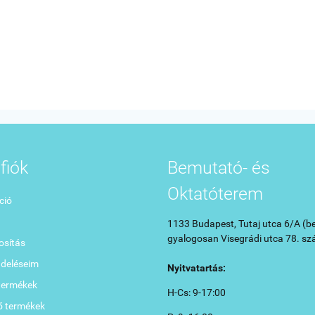
fiók
Bemutató- és
Oktatóterem
ció
1133 Budapest, Tutaj utca 6/A (be
gyalogosan Visegrádi utca 78. sz
sítás
ndeléseim
Nyitvatartás:
termékek
H-Cs: 9-17:00
ő termékek