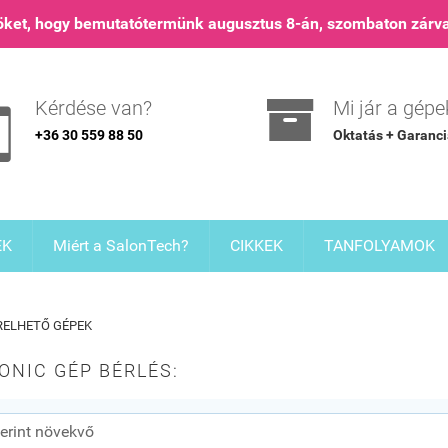
nöket, hogy bemutatótermünk augusztus 8-án, szombaton zárva

Kérdése van?
Mi jár a gép

+36 30 559 88 50
Oktatás + Garanc
EK
Miért a SalonTech?
CIKKEK
TANFOLYAMOK
RELHETŐ GÉPEK
ONIC GÉP BÉRLÉS: