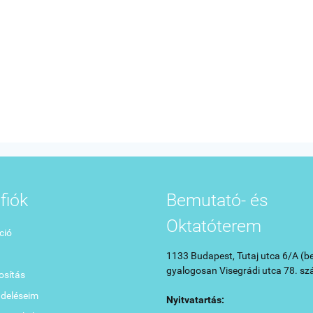
fiók
Bemutató- és
Oktatóterem
ció
1133 Budapest, Tutaj utca 6/A (be
gyalogosan Visegrádi utca 78. sz
sítás
ndeléseim
Nyitvatartás: