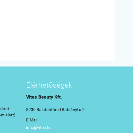
Elérhetőségek:
Vitee Beauty Kft.
járat
8230 Balatonfüred Batsányi u 2
ám alatt)
E-Mail:
info@vitee.hu