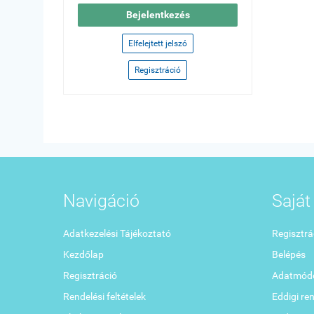
Bejelentkezés
Elfelejtett jelszó
Regisztráció
Navigáció
Saját 
Adatkezelési Tájékoztató
Regisztrá
Kezdőlap
Belépés
Regisztráció
Adatmódo
Rendelési feltételek
Eddigi re