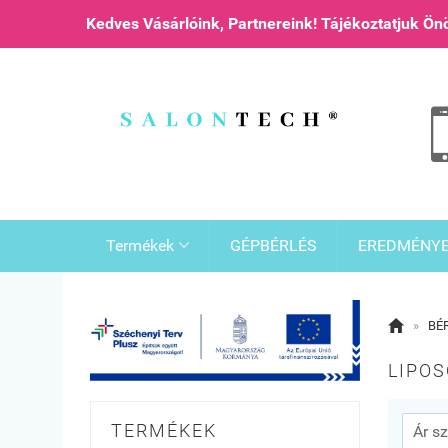
Kedves Vásárlóink, Partnereink! Tájékoztatjuk Ö
Termékek
GÉPBÉRLÉS
EREDMÉNY


»
BÉ
LIPOS
TERMÉKEK