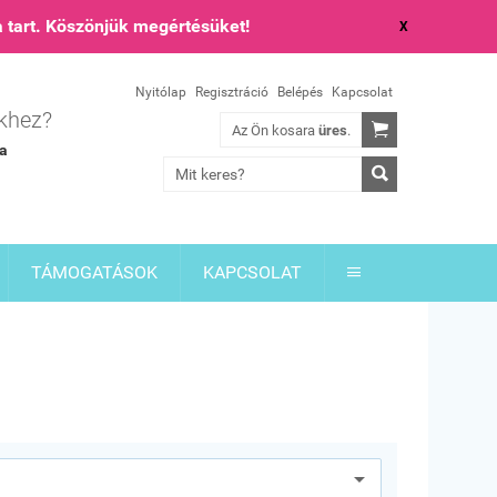
 tart. Köszönjük megértésüket!
X
Nyitólap
Regisztráció
Belépés
Kapcsolat
ekhez?

Az Ön kosara
üres
.
ia

TÁMOGATÁSOK
KAPCSOLAT
