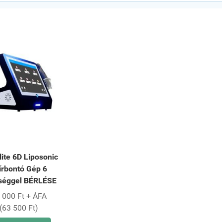
lite 6D Liposonic
írbontó Gép 6
séggel BÉRLÉSE
 000 Ft + ÁFA
(63 500 Ft)