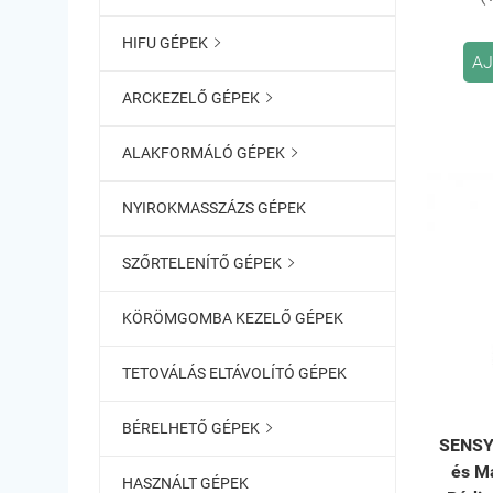
HIFU GÉPEK

AJ
ARCKEZELŐ GÉPEK

ALAKFORMÁLÓ GÉPEK

NYIROKMASSZÁZS GÉPEK
SZŐRTELENÍTŐ GÉPEK

KÖRÖMGOMBA KEZELŐ GÉPEK
TETOVÁLÁS ELTÁVOLÍTÓ GÉPEK
BÉRELHETŐ GÉPEK

SENSYS
és Má
HASZNÁLT GÉPEK