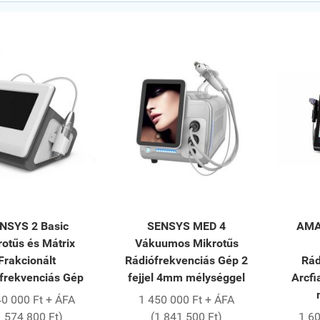
NSYS 2 Basic
SENSYS MED 4
AMA
rotűs és Mátrix
Vákuumos Mikrotűs
Frakcionált
Rádiófrekvenciás Gép 2
Rád
frekvenciás Gép
fejjel 4mm mélységgel
Arcfi
40 000 Ft + ÁFA
1 450 000 Ft + ÁFA
1 574 800 Ft)
(1 841 500 Ft)
1 60