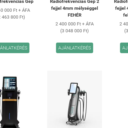
frekvenciás Gép
Rádiófrekvenciás Gép 2
Rádióf
fejjel 4mm mélységgel
fejje
40 000 Ft + ÁFA
FEHÉR
fe
2 463 800 Ft)
2 400 000 Ft + ÁFA
2 40
(3 048 000 Ft)
(
ÁNLATKÉRÉS
AJÁNLATKÉRÉS
AJ