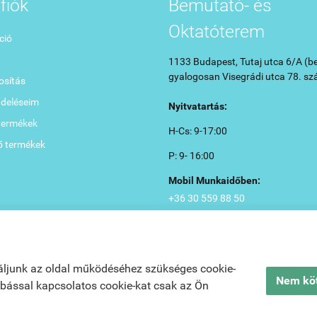
fiók
Bemutató- és
Oktatóterem
ció
1133 Budapest, Tutaj utca 6/A (be
gyalogosan Visegrádi utca 78. sz
sítás
ndeléseim
Nyitvatartás:
termékek
H-Cs: 9-17:00
ő termékek
P: 9- 16:00
Mobil Munkaidőben:
+36 30 559 88 50
áljunk az oldal működéséhez szükséges cookie-
Nem köt
zabással kapcsolatos cookie-kat csak az Ön