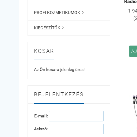
Rádio
1 9
PROFI KOZMETIKUMOK

(
KIEGÉSZÍTŐK

KOSÁR
AJ
Az Ön kosara jelenleg üres!
BEJELENTKEZÉS
E-mail:
Jelszó: