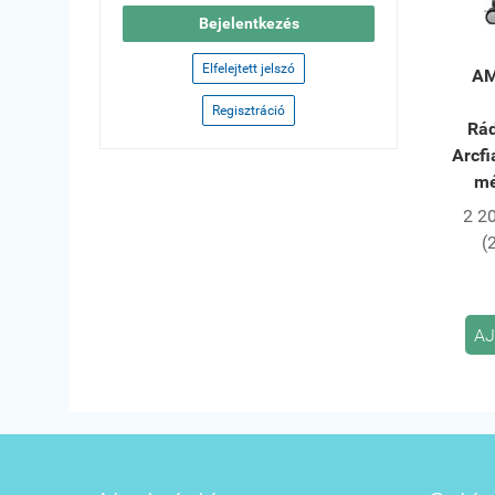
Bejelentkezés
Elfelejtett jelszó
AM
Regisztráció
Rád
Arcfi
mé
2 2
(
AJ