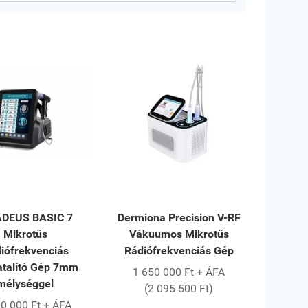
DEUS BASIC 7
Dermiona Precision V-RF
Mikrotűs
Vákuumos Mikrotűs
iófrekvenciás
Rádiófrekvenciás Gép
atalító Gép 7mm
1 650 000 Ft + ÁFA
mélységgel
(2 095 500 Ft)
0 000 Ft + ÁFA