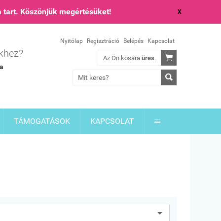
 tart. Köszönjük megértésüket!
X
Nyitólap
Regisztráció
Belépés
Kapcsolat
ekhez?

Az Ön kosara
üres
.
ia

TÁMOGATÁSOK
KAPCSOLAT
