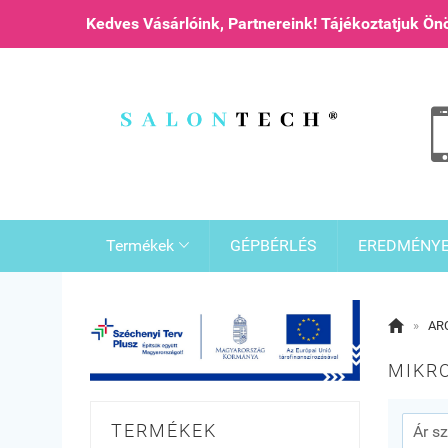
Kedves Vásárlóink, Partnereink! Tájékoztatjuk Ö
Termékek
GÉPBÉRLÉS
EREDMÉNY


»
AR
MIKRO
TERMÉKEK