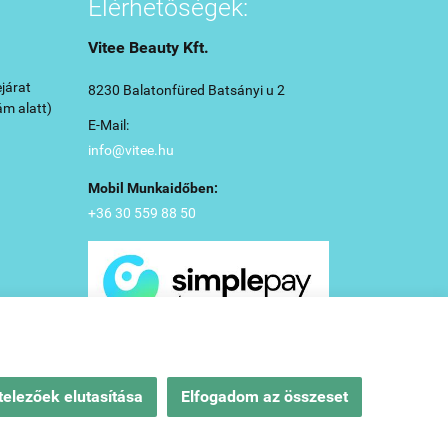
Elérhetőségek:
Vitee Beauty Kft.
járat
8230 Balatonfüred Batsányi u 2
ám alatt)
E-Mail:
info@vitee.hu
Mobil Munkaidőben:
+36 30 559 88 50
elezőek elutasítása
Elfogadom az összeset