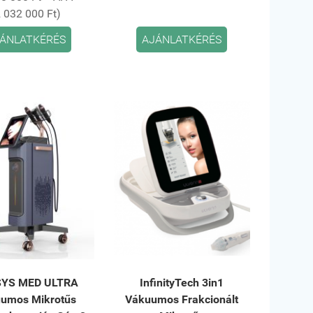
2 032 000 Ft)
ÁNLATKÉRÉS
AJÁNLATKÉRÉS
YS MED ULTRA
InfinityTech 3in1
umos Mikrotűs
Vákuumos Frakcionált