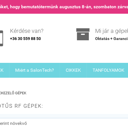
nöket, hogy bemutatótermünk augusztus 8-án, szombaton zárva

Kérdése van?
Mi jár a gép

+36 30 559 88 50
Oktatás + Garanc
EK
Miért a SalonTech?
CIKKEK
TANFOLYAMOK
CKEZELŐ GÉPEK
TŰS RF GÉPEK: