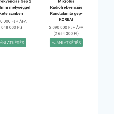
rekvenciás Gép 2
Mikrotűs
l 4mm mélységgel
Rádiófrekvenciás
kete színben
Ránctalanító gép-
KOREAI
0 000 Ft + ÁFA
3 048 000 Ft)
2 090 000 Ft + ÁFA
(2 654 300 Ft)
ÁNLATKÉRÉS
AJÁNLATKÉRÉS