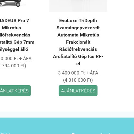
ADEUS Pro 7
EvoLuxe TriDepth
Mikrotűs
Számítógépvezérelt
iófrekvenciás
Automata Mikrotűs
atalító Gép 7mm
Frakcionált
lységgel álló
Rádiófrekvenciás
Arcfiatalító Gép Ice RF-
00 000 Ft + ÁFA
el
2 794 000 Ft)
3 400 000 Ft + ÁFA
(4 318 000 Ft)
ÁNLATKÉRÉS
AJÁNLATKÉRÉS