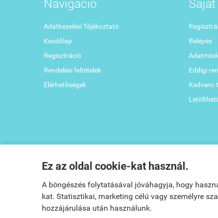
Navigáció
Saját 
Adatkezelési Tájékoztató
Regisztrá
Kezdőlap
Belépés
Regisztráció
Adatmódo
Rendelési feltételek
Eddigi re
Elérhetőségek
Kedvenc 
Letölthet
Ez az oldal cookie-kat használ.
A böngészés folytatásával jóváhagyja, hogy haszn
kat. Statisztikai, marketing célú vagy személyre s
hozzájárulása után használunk.