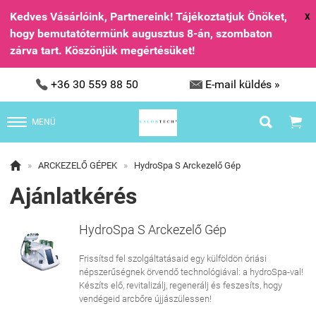
Kedves Vásárlóink, Partnereink! Tájékoztatjuk Önöket,
X
hogy bemutatótermünk augusztus 8-án, szombaton
zárva tart. Köszönjük megértésüket!


+36 30 559 88 50
E-mail küldés »


MENÜ

»
ARCKEZELŐ GÉPEK
»
HydroSpa S Arckezelő Gép
Ajánlatkérés
HydroSpa S Arckezelő Gép
Frissítsd fel szolgáltatásaid egy külföldön óriási
népszerűségnek örvendő technológiával: a hydroSpa-val!
Készíts elő, revitalizálj, regenerálj és feszesíts, hogy
vendégeid arcbőre újjászülessen!