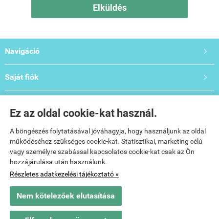
Elküldés
Navigáció

Saját fiók

Bemutató- és Oktatóterem

Ez az oldal cookie-kat használ.
Elérhetőségek:

A böngészés folytatásával jóváhagyja, hogy használjunk az oldal
működéséhez szükséges cookie-kat. Statisztikai, marketing célú
vagy személyre szabással kapcsolatos cookie-kat csak az Ön
hozzájárulása után használunk.
Részletes adatkezelési tájékoztató »
Nem kötelezőek elutasítása
www.salontechgepek.hu -
Vitee Beauty Kft.
-
ÁSZF
-
Adatkezelési tájékoztató