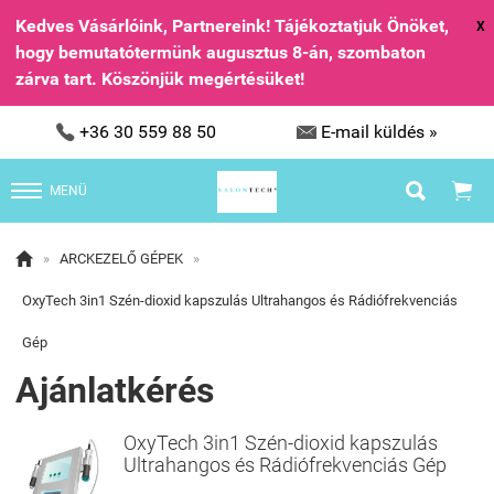
Kedves Vásárlóink, Partnereink! Tájékoztatjuk Önöket,
X
hogy bemutatótermünk augusztus 8-án, szombaton
zárva tart. Köszönjük megértésüket!


+36 30 559 88 50
E-mail küldés »


MENÜ

»
ARCKEZELŐ GÉPEK
»
OxyTech 3in1 Szén-dioxid kapszulás Ultrahangos és Rádiófrekvenciás
Gép
Ajánlatkérés
OxyTech 3in1 Szén-dioxid kapszulás
Ultrahangos és Rádiófrekvenciás Gép