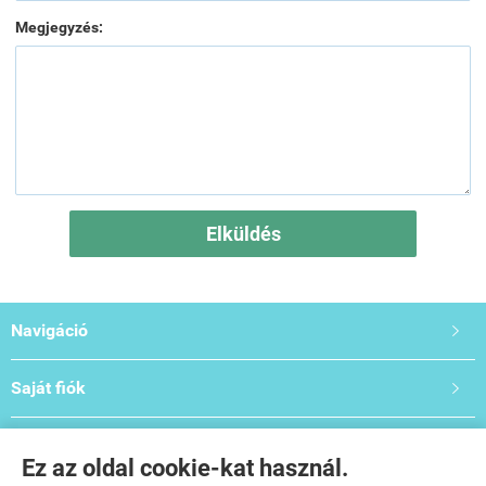
Megjegyzés:
Elküldés
Navigáció

Saját fiók

Bemutató- és Oktatóterem

Ez az oldal cookie-kat használ.