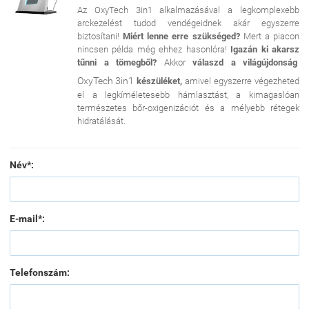
Az OxyTech 3in1 alkalmazásával a legkomplexebb
arckezelést tudod vendégeidnek akár egyszerre
biztosítani!
Miért lenne erre szükséged?
Mert a piacon
nincsen példa még ehhez hasonlóra!
Igazán ki akarsz
tűnni a tömegből?
Akkor
válaszd a világújdonság
OxyTech 3in1
készüléket,
amivel egyszerre végezheted
el a legkíméletesebb hámlasztást, a kimagaslóan
természetes bőr-oxigenizációt és a mélyebb rétegek
hidratálását.
Név*:
E-mail*:
Telefonszám: