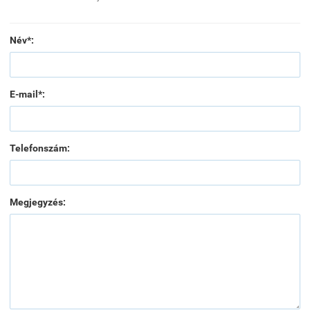
Név*:
E-mail*:
Telefonszám:
Megjegyzés: