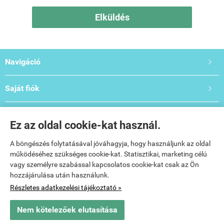
Elküldés
Navigáció

Saját fiók

Bemutató- és Oktatóterem

Ez az oldal cookie-kat használ.
Elérhetőségek:

A böngészés folytatásával jóváhagyja, hogy használjunk az oldal
működéséhez szükséges cookie-kat. Statisztikai, marketing célú
vagy személyre szabással kapcsolatos cookie-kat csak az Ön
hozzájárulása után használunk.
Részletes adatkezelési tájékoztató »
Nem kötelezőek elutasítása
www.salontechgepek.hu -
Vitee Beauty Kft.
-
ÁSZF
-
Adatkezelési tájékoztató