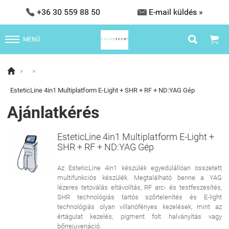


+36 30 559 88 50
E-mail küldés »


MENÜ

»
»
EsteticLine 4in1 Multiplatform E-Light + SHR + RF + ND:YAG Gép
Ajánlatkérés
EsteticLine 4in1 Multiplatform E-Light +
SHR + RF + ND:YAG Gép
Az EsteticLine 4in1 készülék egyedülállóan összetett
multifunkciós készülék. Megtalálható benne a YAG
lézeres tetoválás eltávolítás, RF arc- és testfeszesítés,
SHR technológiás tartós szőrtelenítés és E-light
technológiás olyan villanófényes kezelések, mint az
értágulat kezelés, pigment folt halványítás vagy
bőrrejuvenáció.