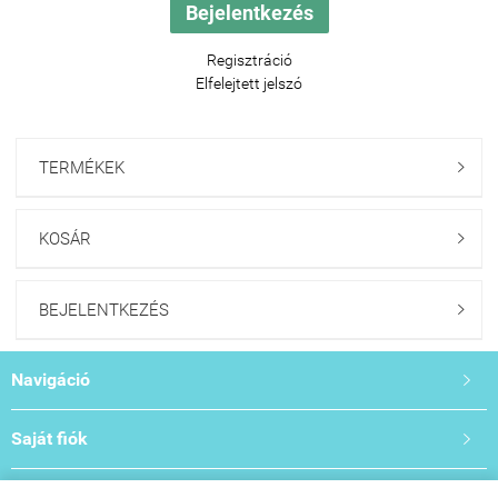
Regisztráció
Elfelejtett jelszó
TERMÉKEK

KOSÁR

BEJELENTKEZÉS

Navigáció

Saját fiók

Bemutató- és Oktatóterem