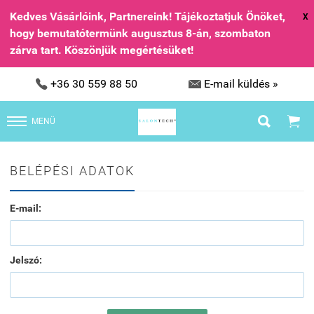
Kedves Vásárlóink, Partnereink! Tájékoztatjuk Önöket,
X
hogy bemutatótermünk augusztus 8-án, szombaton
zárva tart. Köszönjük megértésüket!


+36 30 559 88 50
E-mail küldés »


MENÜ
BELÉPÉSI ADATOK
E-mail:
Jelszó: