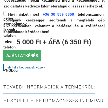
időveszteség nélkül kezdheted meg a kezeléseidet. A
szolgáltatás kedvező kilóméteralapú díjazással érhető el.
Hívj minket most
+36 30 559 8850
telefonszámon,
kollégáink készséggel segítenek a megfelelő gép
kiválasztásában, valamint a bérléssel és a szállítással
kapcsolatos kérdésekben!
5 000 Ft + ÁFA (6 350 Ft)
AJÁNLATKÉRÉS
Felvitel a kedvencek közé »
TOVÁBBI INFORMÁCIÓK A TERMÉKRŐL:
HI-SCULPT ELEKTROMÁGNESES INTIMPAD