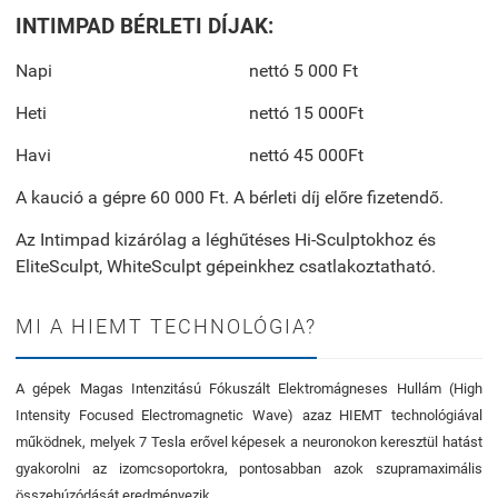
INTIMPAD BÉRLETI DÍJAK:
Napi
nettó 5 000 Ft
Heti
nettó 15 000Ft
Havi
nettó 45 000Ft
A kaució a gépre 60 000 Ft. A bérleti díj előre fizetendő.
Az Intimpad kizárólag a léghűtéses Hi-Sculptokhoz és
EliteSculpt, WhiteSculpt gépeinkhez csatlakoztatható.
MI A HIEMT TECHNOLÓGIA?
A gépek Magas Intenzitású Fókuszált Elektromágneses Hullám (High
Intensity Focused Electromagnetic Wave) azaz HIEMT technológiával
működnek, melyek 7 Tesla erővel képesek a neuronokon keresztül hatást
gyakorolni az izomcsoportokra, pontosabban azok szupramaximális
összehúzódását eredményezik.