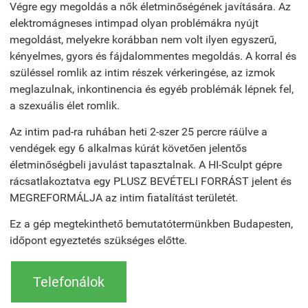
Végre egy megoldás a nők életminőségének javítására. Az
elektromágneses intimpad olyan problémákra nyújt
megoldást, melyekre korábban nem volt ilyen egyszerű,
kényelmes, gyors és fájdalommentes megoldás. A korral és
szüléssel romlik az intim részek vérkeringése, az izmok
meglazulnak, inkontinencia és egyéb problémák lépnek fel,
a szexuális élet romlik.
Az intim pad-ra ruhában heti 2-szer 25 percre ráülve a
vendégek egy 6 alkalmas kúrát követően jelentős
életminőségbeli javulást tapasztalnak. A HI-Sculpt gépre
rácsatlakoztatva egy PLUSZ BEVÉTELI FORRÁST jelent és
MEGREFORMÁLJA az intim fiatalítást területét.
Ez a gép megtekinthető bemutatótermünkben Budapesten,
időpont egyeztetés szükséges előtte.
Telefonálok