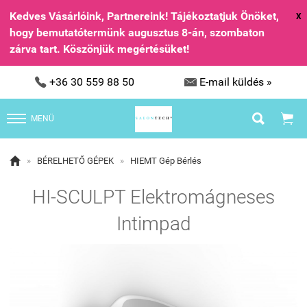
Kedves Vásárlóink, Partnereink! Tájékoztatjuk Önöket,
X
hogy bemutatótermünk augusztus 8-án, szombaton
zárva tart. Köszönjük megértésüket!


+36 30 559 88 50
E-mail küldés »


MENÜ

»
BÉRELHETŐ GÉPEK
»
HIEMT Gép Bérlés
HI-SCULPT Elektromágneses
Intimpad