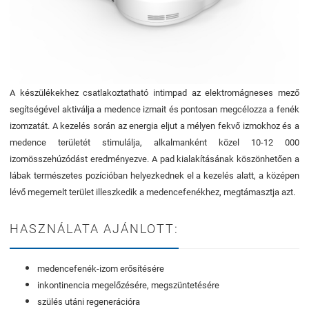
A készülékekhez csatlakoztatható intimpad az elektromágneses mező
segítségével aktiválja a medence izmait és pontosan megcélozza a fenék
izomzatát. A kezelés során az energia eljut a mélyen fekvő izmokhoz és a
medence területét stimulálja, alkalmanként közel 10-12 000
izomösszehúzódást eredményezve. A pad kialakításának köszönhetően a
lábak természetes pozícióban helyezkednek el a kezelés alatt, a középen
lévő megemelt terület illeszkedik a medencefenékhez, megtámasztja azt.
HASZNÁLATA AJÁNLOTT:
medencefenék-izom erősítésére
inkontinencia megelőzésére, megszüntetésére
szülés utáni regenerációra