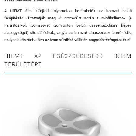
A HIEMT által kifejtett folyamatos kontrakciók az izomzat belső
felépítését változtatják meg. A procedúra során a miofibrillumok (a
harántcsíkolt izomszövet izomroston belüli összehúzódásra képes
alapegységei) stimulálódnak, vagyis az izomzat alapszerkezete erősödik,
melynek köszönhetően az
izom sűrűbbé válik és nagyobb térfogatot ér el.
HIEMT AZ EGÉSZSÉGESEBB INTIM
TERÜLETÉRT